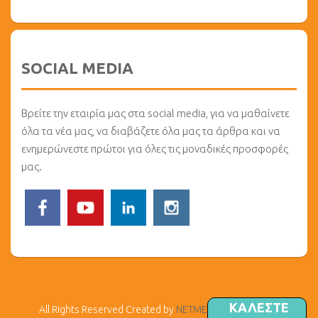
SOCIAL MEDIA
Βρείτε την εταιρία μας στα social media, για να μαθαίνετε
όλα τα νέα μας, να διαβάζετε όλα μας τα άρθρα και να
ενημερώνεστε πρώτοι για όλες τις μοναδικές προσφορές
μας.
ΚΑΛΕΣΤΕ
All Rights Reserved Created by
NETMEDIA
© Copyright