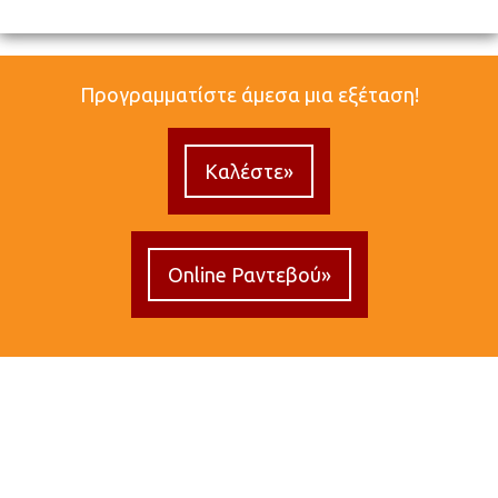
Προγραμματίστε άμεσα μια εξέταση!
Καλέστε»
Online Ραντεβού»