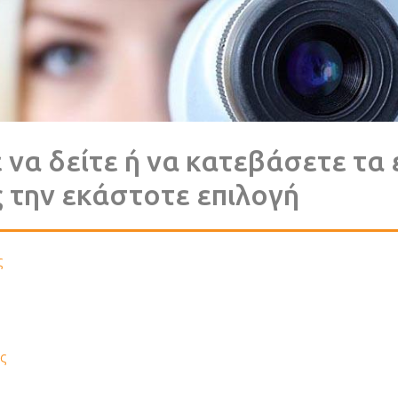
να δείτε ή να κατεβάσετε τα
 την εκάστοτε επιλογή
ς
ς