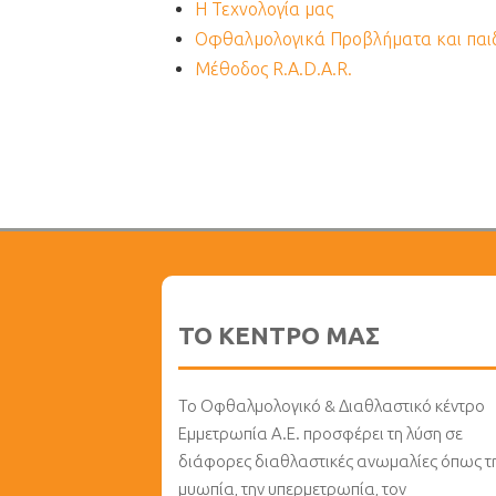
Η Τεχνολογία μας
Οφθαλμολογικά Προβλήματα και παι
Μέθοδος R.A.D.A.R.
ΤΟ ΚΕΝΤΡΟ ΜΑΣ
Το Οφθαλμολογικό & Διαθλαστικό κέντρο
Εμμετρωπία Α.Ε. προσφέρει τη λύση σε
διάφορες διαθλαστικές ανωμαλίες όπως τ
μυωπία, την υπερμετρωπία, τον