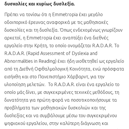
δυσκολίες και κυρίως δυσλεξία.
Πρέπει να τονίσω ότι η Emmetropia έχει μεγάλο
οδοιπορικό έρευνας αναφορικά με τις μαθησιακές
δυσκολίες και τη δυσλεξία. Όπως ενδεχομένως γνωρίζουν
αρκετοί, η Emmetropia έχει αναπτύξει ένα διεθνές
εργαλείο στην Κρήτη, το οποίο ονομάζεται R.A.D.A.R. Το
R.A.D.A.R. (Rapid Assessment of Dyslexia and
Abnormalities in Reading) έχει ήδη υιοθετηθεί ως εργαλείο
από τη Διεθνή Οφθαλμολογική Κοινότητα, ενώ πρόσφατα
εισήχθη και στο Πανεπιστήμιο Χάρβαρντ, για την
υλοποίηση μελετών. Το R.A.D.A.R. είναι ένα εργαλείο το
οποίο μάς δίνει, με συγκεκριμένες τεχνικές μεθόδους, τη
δυνατότητα για πρώτη φορά να ποσοτικοποιήσουμε τα
προβλήματα των μαθησιακών δυσκολιών και της
δυσλεξίας και να συμβάλουμε μέσω του συγκεκριμένου
ψηφιακού εργαλείου, στην καλύτερη διάγνωση και