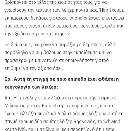
βρίσκονται στο τέλος της ειδικότητας τους, για να
γνωρίσουν την τεχνική των λέιζερ κοντά μας. Ήδη έχουμε
εκπαιδεύσει δεκάδες γιατρούς, οι οποίοι έχουν επιστρέψει
στις χώρες τους κι έχουν μεταδώσει τις γνώσεις, αλλά και
την εξειδίκευση που απέκτησαν.
Επιδιώκουμε, όχι μόνο να παράξουμε θεραπεία, αλλά
παράλληλα να συμβάλουμε στην εκπαίδευση και να
προσφέρουμε καινοτομία σε οποιονδήποτε γιατρό
επιθυμεί να την αξιοποιήσει.
Ερ.: Αυτή τη στιγμή σε ποιο επίπεδο έχει φθάσει η
τεχνολογία των λέιζερ;
Απ.: Η τεχνολογία των λέιζερ έχει προχωρήσει αρκετά.
Μιλώντας για την Emmetropia μπορώ να σας πω ότι
έχουμε αλλάξει συνολικά 6 πλατφόρμες λέιζερ κι αυτή τη
στιγμή έχουμε δύο σουίτες λέιζερ 9ης γενιάς, το Schwind
και το iVIS, που μας δίνουν μια υπεροπλία, διότι μέσω