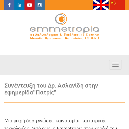
Toggl
naviga
Συνέντευξη του Δρ. Ασλανίδη στην
εφημερίδα"Πατρίς"
Μια μικρή όαση γνώσης, καινοτομίας και ιατρικής
τεχνολογίας. Αυτό είναι η Emmetropia στην καρδιά του