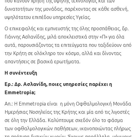
που κάνουν χρήση της υψηλής τεχνολογίας και των
δυνατοτήτων της μονάδας, παρέχοντας σε κάθε ασθενή,
υψηλότατου επιπέδου υπηρεσίες Υγείας.
Ο επικεφαλής και εμπνευστής της όλης προσπάθειας, δρ.
Γιάννης Ασλανίδης, μιλά αποκλειστικά στην «Π» για όλα
αυτά, παρουσιάζοντας τα επιτεύγματα που ταξιδεύουν από
την Κρήτη σε ολόκληρο τον κόσμο, αλλά και δίνοντας
απαντήσεις σε βασικά ερωτήματα.
Η συνέντευξη
Ερ.: Δρ. Ασλανίδη, ποιες υπηρεσίες παρέχει η
Emmetropia;
Απ.: Η Emmetropia είναι η μόνη Οφθαλμολογική Μονάδα
Ημερήσιας Νοσηλείας της Κρήτης και μία από τις λιγοστές
σε όλη την Ελλάδα. Καλύπτουμε σχεδόν όλο το φάσμα
των οφθαλμολογικών παθήσεων, ικανοποιώντας πλήρως
τα πρότυπα δυτικών χωρών. Έχουμε παράλληλα, μόνιμους