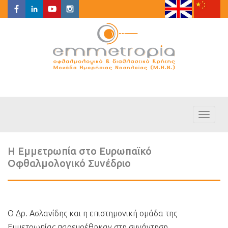
Toggl
naviga
Η Εμμετρωπία στο Ευρωπαϊκό
Οφθαλμολογικό Συνέδριο
Ο Δρ. Ασλανίδης και η επιστημονική ομάδα της
Εμμετρωπίας παρευρέθηκαν στη συνάντηση