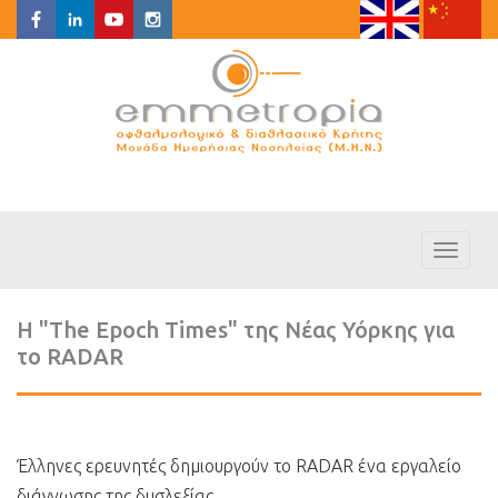
Toggl
naviga
Η "The Epoch Times" της Νέας Υόρκης για
το RADAR
Έλληνες ερευνητές δημιουργούν το RADAR ένα εργαλείο
διάγνωσης της δυσλεξίας.